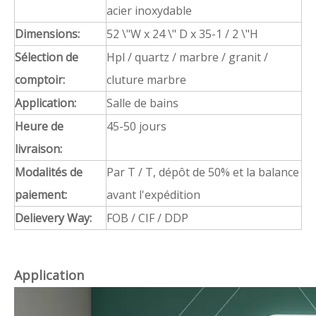
acier inoxydable
Dimensions:
52 \"W x 24 \" D x 35-1 / 2 \"H
Sélection de
Hpl / quartz / marbre / granit /
comptoir:
cluture marbre
Application:
Salle de bains
Heure de
45-50 jours
livraison:
Modalités de
Par T / T, dépôt de 50% et la balance
paiement:
avant l'expédition
Delievery Way:
FOB / CIF / DDP
Application