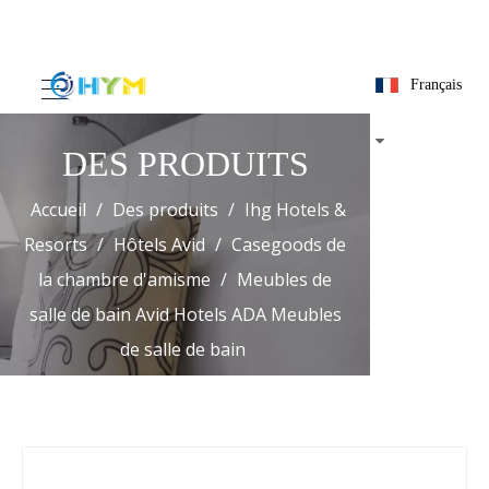
Français
DES PRODUITS
Accueil
/
Des produits
/
Ihg Hotels &
Resorts
/
Hôtels Avid
/
Casegoods de
la chambre d'amisme
/
Meubles de
salle de bain Avid Hotels ADA Meubles
de salle de bain