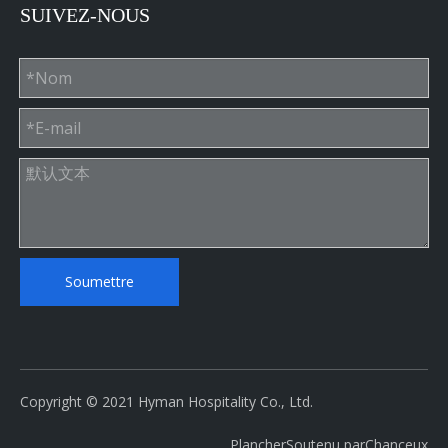
Meubles de salle de bain Vanity Cabinet
SUIVEZ-NOUS
Cabinet de salle de bain Ada
Hôtels Avid Hôtels Armoires de salle de bain
Soumettre
Copyright © 2021 Hyman Hospitality Co., Ltd.
Plancher
Soutenu par
Chanceux