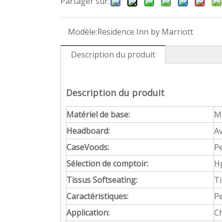
Partager sur:
Modèle:
Residence Inn by Marriott
Description du produit
Description du produit
Matériel de base:
MD
Headboard:
A
CaseVoods:
Pe
Sélection de comptoir:
Hp
Tissus Softseating:
Ti
Caractéristiques:
P
Application:
Ch