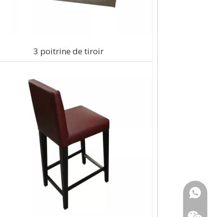
3 poitrine de tiroir
+ 86-18
157363