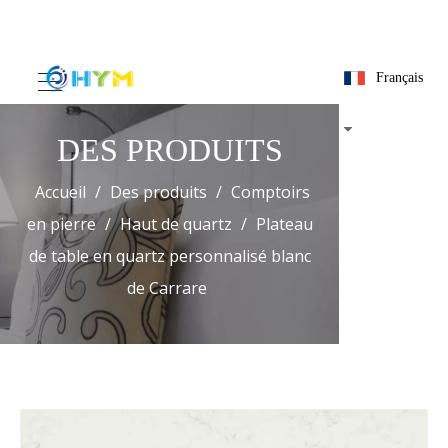
Français
DES PRODUITS
Accueil
/
Des produits
/
Comptoirs
en pierre
/
Haut de quartz
/
Plateau
de table en quartz personnalisé blanc
de Carrare