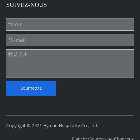
SUIVEZ-NOUS
sur:
En vertu d'un:
Blanc de Carrare
Blanc Carrara
Dessus de table en quartz sur mesure
Soumettre
Personnalisé Quartz table
Copyright © 2021 Hyman Hospitality Co., Ltd.
Plancher
Soutenu par
Chanceux