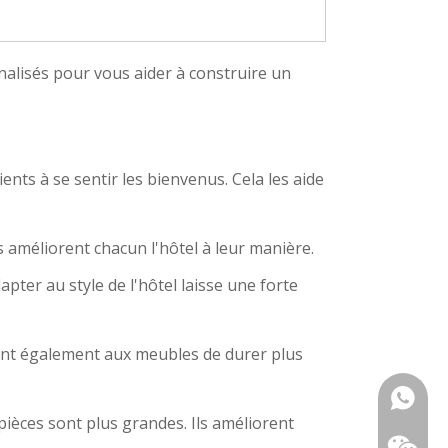
nalisés pour vous aider à construire un
lients à se sentir les bienvenus. Cela les aide
es améliorent chacun l'hôtel à leur manière.
er au style de l'hôtel laisse une forte
ttent également aux meubles de durer plus
+ 86-18
pièces sont plus grandes. Ils améliorent
157363