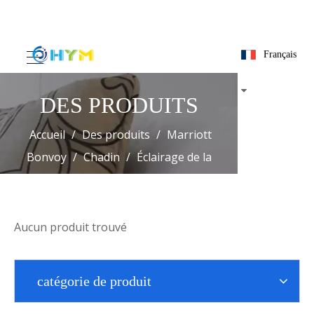
Français
DES PRODUITS
Accueil
/
Des produits
/
Marriott
Bonvoy
/
Chadin
/
Éclairage de la
chambre d'amis
Aucun produit trouvé
catégorie de produit