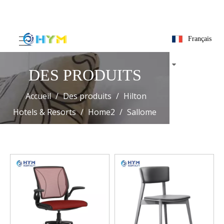
Français
DES PRODUITS
Accueil
/
Des produits
/
Hilton
Hotels & Resorts
/
Home2
/
Sallome
SoftGoods