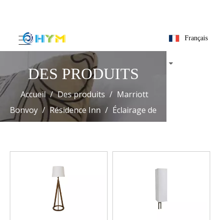
Français
DES PRODUITS
Accueil
/
Des produits
/
Marriott
Bonvoy
/
Résidence Inn
/
Éclairage de
la chambre d'amis