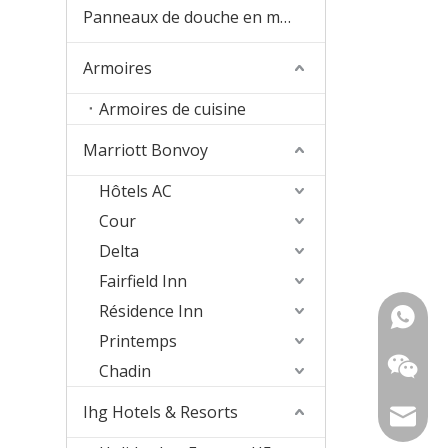
Panneaux de douche en marbre Culture
Armoires
Armoires de cuisine
Marriott Bonvoy
Hôtels AC
Cour
Delta
Fairfield Inn
Résidence Inn
+ 86-18
Printemps
157363
Chadin
Ihg Hotels & Resorts
sophia@