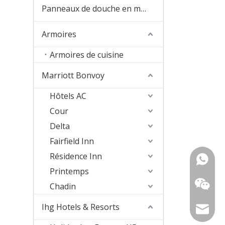
Panneaux de douche en marbre Culture
Armoires
Armoires de cuisine
Marriott Bonvoy
Hôtels AC
Cour
Delta
Fairfield Inn
Résidence Inn
+ 86-18
Printemps
157363
Chadin
Ihg Hotels & Resorts
sophia@